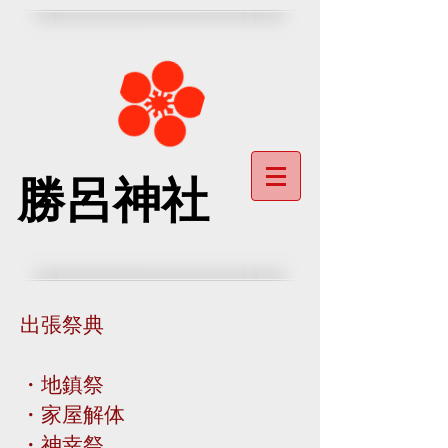
勝呂神社
出張祭典
・地鎮祭
・家屋解体
・神幸祭