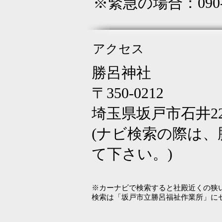
​※緊急の場合：090-1
アクセス
勝呂神社
〒350-0212
​埼玉県坂戸市石井22
(ナビ検索の際は、
て下さい。)
※カーナビで検索すると社殿近くの狭
検索は「坂戸市立勝呂福祉作業所」にセ